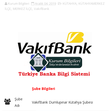
Kurum Bilgileri
Aralık 04, 2019
KÜTAHYA
,
KÜTAHYAMERKEZ
İLÇE
,
MERKEZ İLÇE
,
VakıfBank
Şube Bilgileri
Şube
VakıfBank Dumlupınar Kütahya Şubesi
Adı