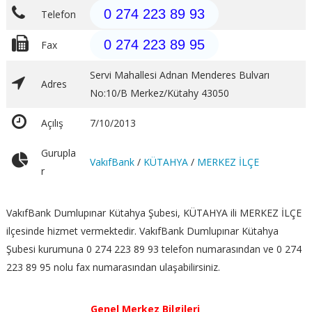
0 274 223 89 93
Telefon
0 274 223 89 95
Fax
Servi Mahallesi Adnan Menderes Bulvarı
Adres
No:10/B Merkez/Kütahy 43050
Açılış
7/10/2013
Gurupla
VakıfBank
/
KÜTAHYA
/
MERKEZ İLÇE
r
VakıfBank Dumlupınar Kütahya Şubesi, KÜTAHYA ili MERKEZ İLÇE
ilçesinde hizmet vermektedir. VakıfBank Dumlupınar Kütahya
Şubesi kurumuna 0 274 223 89 93 telefon numarasından ve 0 274
223 89 95 nolu fax numarasından ulaşabilirsiniz.
Genel Merkez Bilgileri