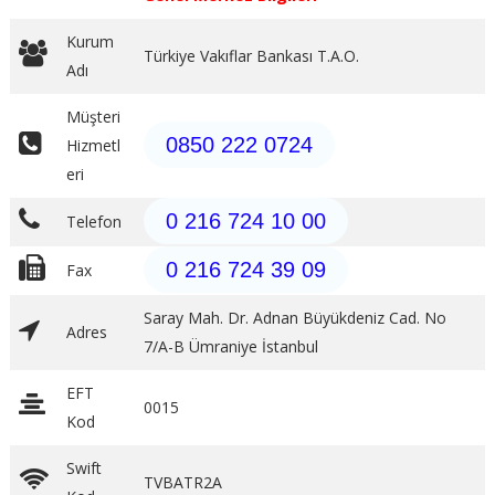
Kurum
Türkiye Vakıflar Bankası T.A.O.
Adı
Müşteri
0850 222 0724
Hizmetl
eri
0 216 724 10 00
Telefon
0 216 724 39 09
Fax
Saray Mah. Dr. Adnan Büyükdeniz Cad. No
Adres
7/A-B Ümraniye İstanbul
EFT
0015
Kod
Swift
TVBATR2A