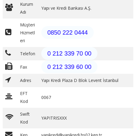
Kurum
Yapı ve Kredi Bankası A.Ş.
Adı
Müşteri
0850 222 0444
Hizmetl
eri
0 212 339 70 00
Telefon
0 212 339 60 00
Fax
Adres
Yapı Kredi Plaza D Blok Levent İstanbul
EFT
0067
Kod
Swift
YAPITRISXXX
Kod
Kep
yapikredi@yapikredi.hs02.kep.tr