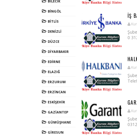
BİLECİK
BİNGÖL
İŞ 
BİTLİS
Kur
DENİZLİ
Şube
0 312
DÜZCE
DİYARBAKIR
HAL
EDİRNE
Kur
ELAZIĞ
Şube
Telef
ERZURUM
ERZİNCAN
GAR
ESKİŞEHİR
Kur
GAZİANTEP
Şube
GÜMÜŞHANE
0312 
GİRESUN