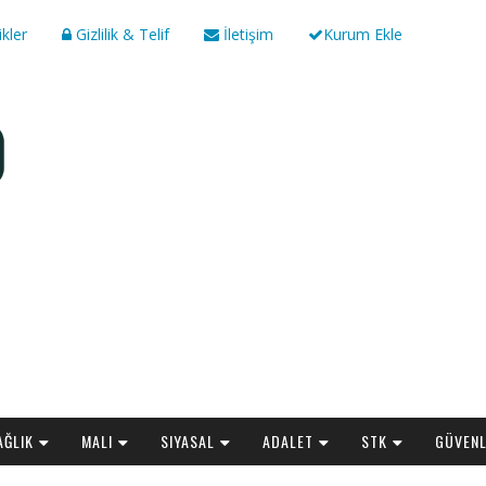
ikler
Gizlilik & Telif
İletişim
Kurum Ekle
AĞLIK
MALI
SIYASAL
ADALET
STK
GÜVENL