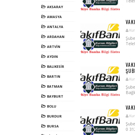
Telef
AKSARAY
AMASYA
VAK
ANTALYA
Kur
ARDAHAN
Şube
Telef
ARTVİN
AYDIN
VAK
BALIKESİR
ŞUB
BARTIN
Kur
BATMAN
Şube
Bağlı
BAYBURT
BOLU
VAK
Kur
BURDUR
Şube
BURSA
0 312