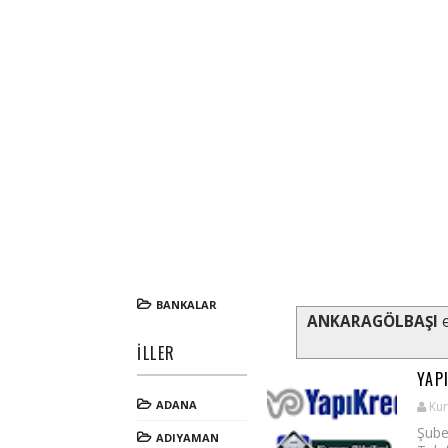
BANKALAR
ANKARAGÖLBAŞI
e
İLLER
YAP
ADANA
Kur
Şube
ADIYAMAN