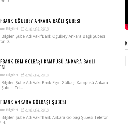
on 0 ...
IFBANK OĞULBEY ANKARA BAĞLI ŞUBESI
um Bilgileri
Aralık 04, 2019
 Bilgileri Şube Adı VakıfBank Oğulbey Ankara Bağlı Şubesi
on 0...
K
IFBANK EGM GÖLBAŞI KAMPÜSÜ ANKARA BAĞLI
ESI
um Bilgileri
Aralık 04, 2019
 Bilgileri Şube Adı VakıfBank Egm Gölbaşı Kampüsü Ankara
 Şubesi Tel...
IFBANK ANKARA GÖLBAŞI ŞUBESI
um Bilgileri
Aralık 04, 2019
 Bilgileri Şube Adı VakıfBank Ankara Gölbaşı Şubesi Telefon
 4...