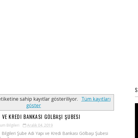
S
tiketine sahip kayıtlar gösteriliyor.
Tüm kayıtları
göster
I VE KREDI BANKASI GÖLBAŞI ŞUBESI
um Bilgileri
Aralık 04, 2019
 Bilgileri Şube Adı Yapı ve Kredi Bankası Gölbaşı Şubesi