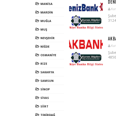
DEN
MANİSA
Kur
MARDİN
Şube
3124
MUĞLA
MUŞ
AKB
NEVŞEHİR
Kur
NİĞDE
Şube
OSMANİYE
4850
RİZE
SAKARYA
SAMSUN
SİNOP
SİVAS
SİİRT
TEKİRDAĞ