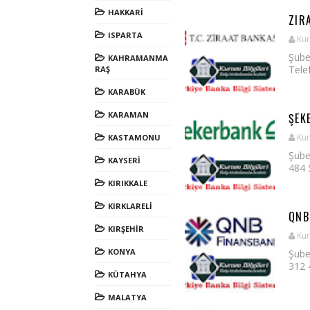
HAKKARİ
ZIR
ISPARTA
Kur
Şube
KAHRAMANMA
Telef
RAŞ
KARABÜK
KARAMAN
ŞEK
Kur
KASTAMONU
Şube
KAYSERİ
484 5
KIRIKKALE
KIRKLARELİ
QNB
KIRŞEHİR
Kur
KONYA
Şube
312 4
KÜTAHYA
MALATYA